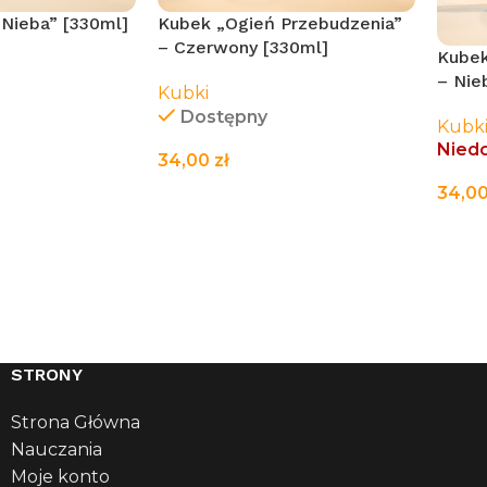
Nieba” [330ml]
Kubek „Ogień Przebudzenia”
– Czerwony [330ml]
Kubek
– Nie
Kubki
Dostępny
Kubk
Nied
34,00
zł
EJ
34,0
DODAJ DO KOSZYKA
CZY
STRONY
Strona Główna
Nauczania
Moje konto