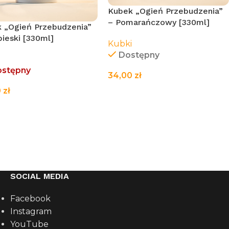
Kubek „Ogień Przebudzenia”
– Pomarańczowy [330ml]
 „Ogień Przebudzenia”
bieski [330ml]
Kubki
Dostępny
i
ostępny
34,00
zł
0
zł
DODAJ DO KOSZYKA
TAJ WIĘCEJ
SOCIAL MEDIA
Facebook
Instagram
YouTube