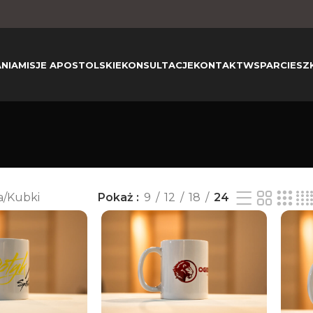
NIA
MISJE APOSTOLSKIE
KONSULTACJE
KONTAKT
WSPARCIE
SZ
a
Kubki
Pokaż
9
12
18
24