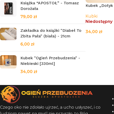
Książka “APOSTOŁ” - Tomasz
Kubek „Dotyk 
Dorożała
Kubki
79,00
zł
Niedostępny
Zakładka do książki "Diabeł To
34,00
zł
Zbita Pała" (biała) - 21cm
CZYTAJ WIĘC
6,00
zł
Kubek "Ogień Przebudzenia" -
Niebieski [330ml]
34,00
zł
Czego oko nie zdołało ujrzeć, a ucho usłyszeć, i co
ludziom nawet na myśl nie przyszło, to Bóg