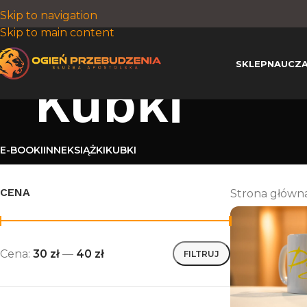
Skip to navigation
Skip to main content
SKLEP
NAUCZA
Kubki
E-BOOKI
INNE
KSIĄŻKI
KUBKI
CENA
Strona główn
Cena:
30 zł
—
40 zł
FILTRUJ