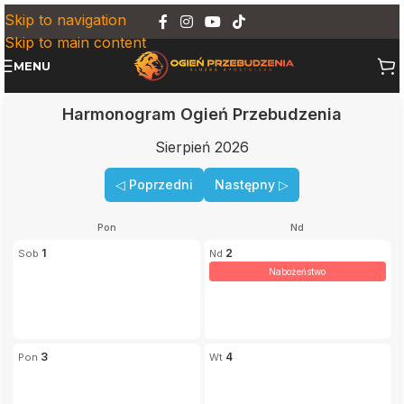
Skip to navigation
Skip to main content
MENU
Harmonogram Ogień Przebudzenia
Sierpień 2026
◁ Poprzedni
Następny ▷
Pon
Nd
1
2
Nabożeństwo
3
4