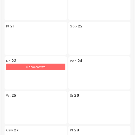
21
22
23
24
Nabożeństwo
25
26
27
28