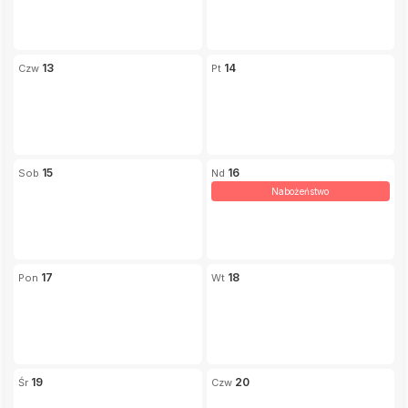
13
14
15
16
Nabożeństwo
17
18
19
20