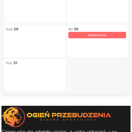
29
30
Nabożeństwo
31
Czego oko nie zdołało ujrzeć, a ucho usłyszeć, i co