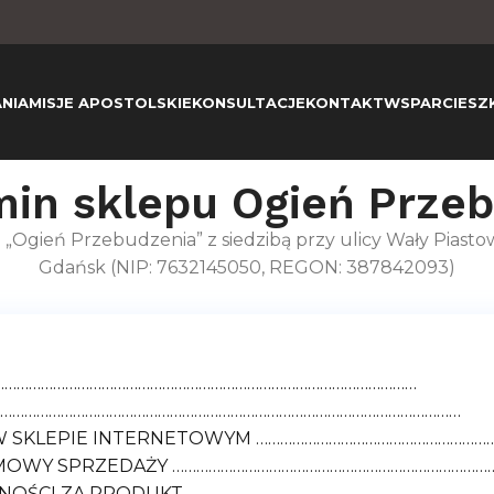
NIA
MISJE APOSTOLSKIE
KONSULTACJE
KONTAKT
WSPARCIE
SZ
in sklepu Ogień Prze
 „Ogień Przebudzenia” z siedzibą przy ulicy Wały Piasto
Gdańsk (NIP: 7632145050, REGON: 387842093)
……………………………………………………………………………………………
E ……………………………………………………………………………………………………
E W SKLEPIE INTERNETOWYM …………………………………………………
 UMOWY SPRZEDAŻY ………………………………………………………………………
ŁATNOŚCI ZA PRODUKT …………………………………………………………………