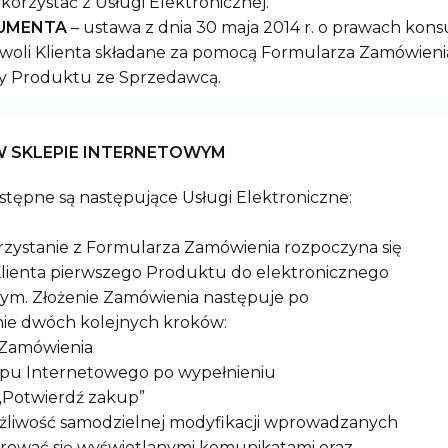
korzystać z Usługi Elektronicznej.
UMENTA
– ustawa z dnia 30 maja 2014 r. o
prawach kons
woli Klienta składane za pomocą Formularza Zamówienia
y Produktu ze Sprzedawcą.
W SKLEPIE
INTERNETOWYM
stępne są następujące Usługi Elektroniczne:
rzystanie z Formularza Zamówienia rozpoczyna się
ienta pierwszego Produktu do elektronicznego
ym. Złożenie Zamówienia następuje po
nie dwóch kolejnych kroków:
 Zamówienia
klepu Internetowego po wypełnieniu
„Potwierdź zakup”
żliwość samodzielnej modyfikacji wprowadzanych
erować się wyświetlanymi komunikatami oraz