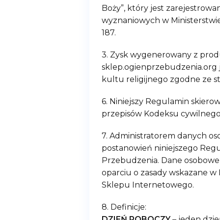
Boży”, który jest zarejestrow
wyznaniowych w Ministerstwie
187.
3. Zysk wygenerowany z prod
sklep.ogienprzebudzenia.or
kultu religijnego zgodne ze s
6. Niniejszy Regulamin skier
przepisów Kodeksu cywilnego
7. Administratorem danych os
postanowień niniejszego Regu
Przebudzenia. Dane osobowe p
oparciu o zasady wskazane w 
Sklepu Internetowego.
8. Definicje:
DZIEŃ ROBOCZY
– jeden dzie