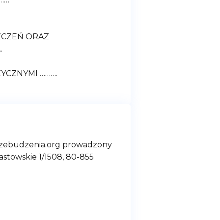
ZCZEŃ ORAZ
.
YCZNYMI ……….
rzebudzenia.org
prowadzony
towskie 1/1508, 80-855