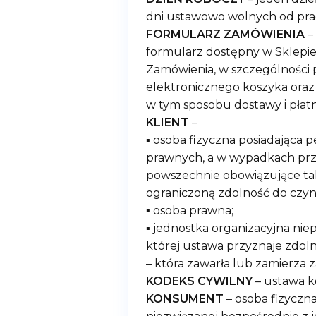
dni ustawowo wolnych od pra
FORMULARZ ZAMÓWIENIA
–
formularz dostępny w Sklepie
Zamówienia, w szczególności
elektronicznego koszyka ora
w tym sposobu dostawy i płatn
KLIENT
–
▪ osoba fizyczna posiadająca 
prawnych, a w wypadkach prz
powszechnie obowiązujące tak
ograniczoną zdolność do czyn
▪ osoba prawna;
▪ jednostka organizacyjna nie
której ustawa przyznaje zdol
– która zawarła lub zamierz
KODEKS CYWILNY
– ustawa ko
KONSUMENT
– osoba fizyczn