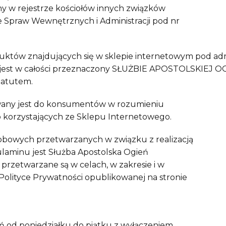
any w rejestrze kościołów innych związków
 Spraw Wewnętrznych i Administracji pod nr
uktów znajdujących się w sklepie internetowym pod a
g jest w całości przeznaczony SŁUŻBIE APOSTOLSKIEJ
tatutem.
owany jest do konsumentów w rozumieniu
 korzystających ze Sklepu Internetowego.
obowych przetwarzanych w związku z realizacją
laminu jest Służba Apostolska Ogień
rzetwarzane są w celach, w zakresie i w
Polityce Prywatności opublikowanej na stronie
ń od poniedziałku do piątku z wyłączeniem