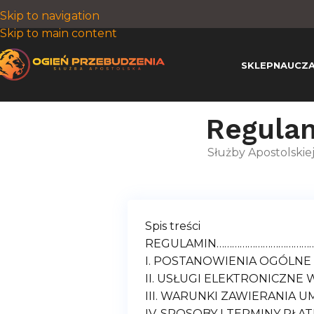
Skip to navigation
Skip to main content
SKLEP
NAUCZA
Regulam
Służby Apostolskiej
Spis treści
REGULAMIN………………………………
I. POSTANOWIENIA OGÓLN
II. USŁUGI ELEKTRONICZN
III. WARUNKI ZAWIERANIA
IV. SPOSOBY I TERMINY P