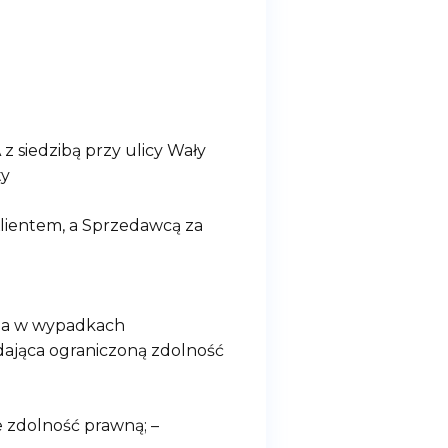
iedzibą przy ulicy Wały
ty
lientem, a Sprzedawcą za
, a w wypadkach
dająca ograniczoną zdolność
e zdolność prawną; –