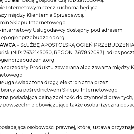
ej działalnością gospodarczą lub zawodową.
pie Internetowym rzecz ruchoma będąca
y między Klientem a Sprzedawcą.
lamin Sklepu Internetowego.
p internetowy Usługodawcy dostępny pod adresem
klep.ogienprzebudzenia.org
DAWCA
– SŁUŻBĘ APOSTOLSKĄ OGIEŃ PRZEBUDZENIA z s
dańsk (NIP: 7632145050, REGON: 387842093), adres pocz
ogienprzebudzenia.org.
 sprzedaży Produktu zawierana albo zawarta między K
netowego.
usługa świadczona drogą elektroniczną przez
biorcy za pośrednictwem Sklepu Internetowego.
czna posiadająca pełną zdolność do czynności prawnych
y powszechnie obowiązujące także osoba fizyczna posia
posiadająca osobowości prawnej, której ustawa przyznaj