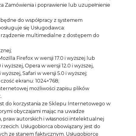
za Zamówienia i poprawienie lub uzupełnienie
zbędne do współpracy z systemem
osługuje się Usługodawca:
 urządzenie multimedialne z dostępem do
znej;
zilla Firefox w wersji 17.0 i wyższej lub
i wyższej, Opera w wersji 12.0 i wyższej,
wyższej, Safari w wersji 5.0 i wyższej;
lczość ekranu: 1024×768;
nternetowej możliwości zapisu plików
.
est do korzystania ze Sklepu Internetowego w
brymi obyczajami mając na uwadze
 praw autorskich i własności intelektualnej
rzecich. Usługobiorca obowiązany jest do
ch ze stanem faktycznym. Usługobiorcę