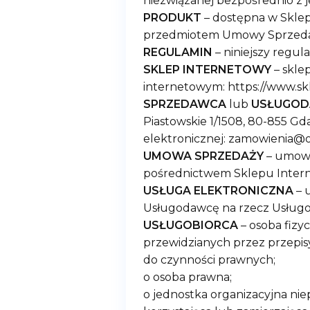
niezwiązanej bezpośrednio z j
PRODUKT
– dostępna w Skle
przedmiotem Umowy Sprzedaż
REGULAMIN
– niniejszy regu
SKLEP INTERNETOWY
– skle
internetowym: https://www.s
SPRZEDAWCA
lub
USŁUGO
Piastowskie 1/1508, 80-855 G
elektronicznej: zamowienia@
UMOWA SPRZEDAŻY
– umowa
pośrednictwem Sklepu Inter
USŁUGA ELEKTRONICZNA
– 
Usługodawcę na rzecz Usługo
USŁUGOBIORCA
– osoba fizy
przewidzianych przez przepis
do czynności prawnych;
o osoba prawna;
o jednostka organizacyjna nie