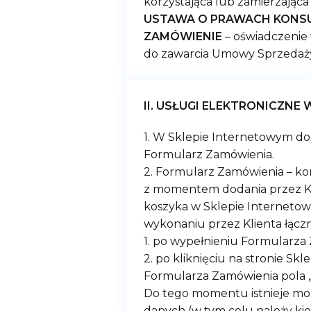
korzystająca lub zamierzająca 
USTAWA O PRAWACH KONS
ZAMÓWIENIE
– oświadczenie 
do zawarcia Umowy Sprzedaż
II. USŁUGI ELEKTRONICZNE 
1. W Sklepie Internetowym do
Formularz Zamówienia.
2. Formularz Zamówienia – ko
z momentem dodania przez Kl
koszyka w Sklepie Internetow
wykonaniu przez Klienta łącz
1. po wypełnieniu Formularza
2. po kliknięciu na stronie S
Formularza Zamówienia pola 
Do tego momentu istnieje mo
danych (w tym celu należy ki