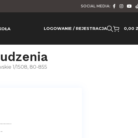
SOCIAL MEDIA:
LOGOWANIE / REJESTRACJA
0,00
KOŁA
budzenia
wskie 1/1508, 80-855
…………
.
……