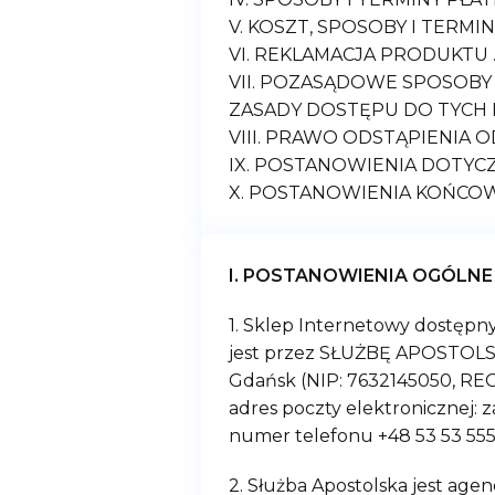
V. KOSZT, SPOSOBY I TERM
VI. REKLAMACJA PRODUKT
VII. POZASĄDOWE SPOSOBY
ZASADY DOSTĘPU DO TYCH
VIII. PRAWO ODSTĄPIENIA
IX. POSTANOWIENIA DOTYC
X. POSTANOWIENIA KOŃCO
I. POSTANOWIENIA OGÓLNE
1. Sklep Internetowy dostęp
jest przez SŁUŻBĘ APOSTOLSK
Gdańsk (NIP: 7632145050, RE
adres poczty elektronicznej:
numer telefonu +48 53 53 555
2. Służba Apostolska jest age