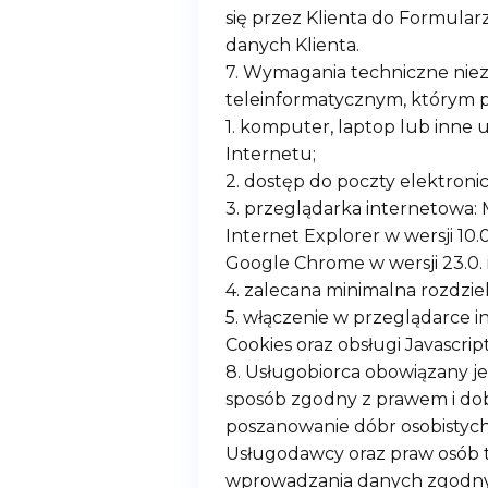
się przez Klienta do Formular
danych Klienta.
7. Wymagania techniczne nie
teleinformatycznym, którym p
1. komputer, laptop lub inne
Internetu;
2. dostęp do poczty elektronic
3. przeglądarka internetowa: Mo
Internet Explorer w wersji 10.0 
Google Chrome w wersji 23.0. i 
4. zalecana minimalna rozdzie
5. włączenie w przeglądarce i
Cookies oraz obsługi Javascript
8. Usługobiorca obowiązany j
sposób zgodny z prawem i do
poszanowanie dóbr osobistych,
Usługodawcy oraz praw osób t
wprowadzania danych zgodny