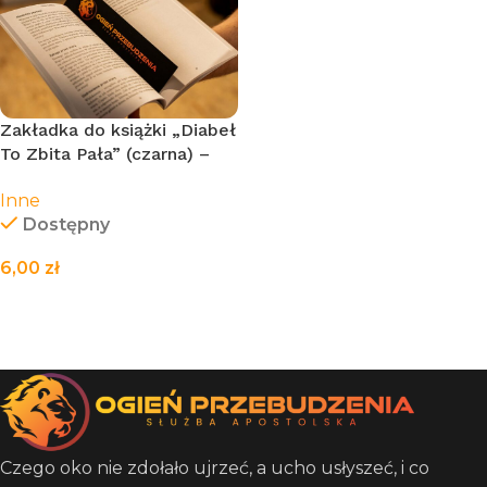
Zakładka do książki „Diabeł
To Zbita Pała” (czarna) –
21cm
Inne
Dostępny
6,00
zł
DODAJ DO KOSZYKA
Czego oko nie zdołało ujrzeć, a ucho usłyszeć, i co