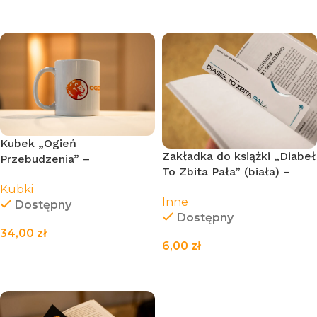
CZYTAJ WIĘCEJ
Kubek „Ogień
Zakładka do książki „Diabeł
Przebudzenia” –
To Zbita Pała” (biała) –
Pomarańczowy [330ml]
21cm
Kubki
Inne
Dostępny
Dostępny
34,00
zł
6,00
zł
DODAJ DO KOSZYKA
DODAJ DO KOSZYKA