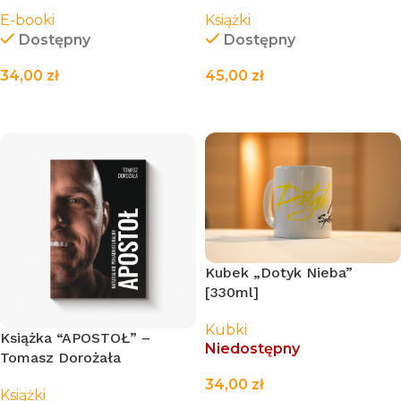
Dorożała
Dorożała
E-booki
Książki
Dostępny
Dostępny
34,00
zł
45,00
zł
DODAJ DO KOSZYKA
DODAJ DO KOSZYKA
Kubek „Dotyk Nieba”
[330ml]
Kubki
Książka “APOSTOŁ” –
Niedostępny
Tomasz Dorożała
34,00
zł
Książki