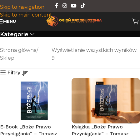
Skip to navigation
Skip to main content
Sklep
MENU
Kategorie
Strona główna
Wyświetlanie wszystkich wyników:
Sklep
9
Filtry
E-Book „Boże Prawo
Książka „Boże Prawo
Przyciągania” – Tomasz
Przyciągania” – Tomasz