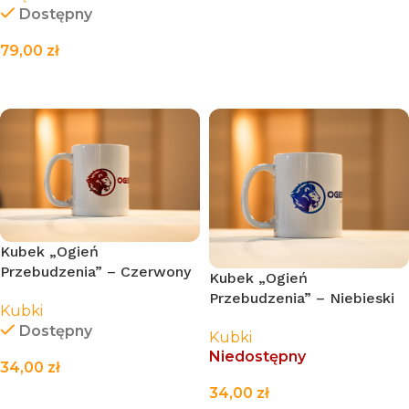
Dostępny
CZYTAJ WIĘCEJ
79,00
zł
DODAJ DO KOSZYKA
Kubek „Ogień
Przebudzenia” – Czerwony
Kubek „Ogień
[330ml]
Przebudzenia” – Niebieski
Kubki
[330ml]
Dostępny
Kubki
Niedostępny
34,00
zł
34,00
zł
DODAJ DO KOSZYKA