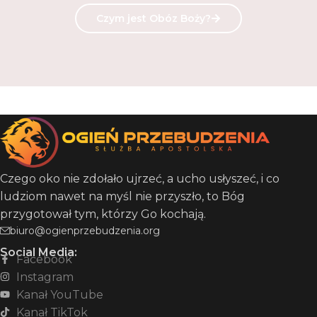
Czym jest Obóz Boży?
Czego oko nie zdołało ujrzeć, a ucho usłyszeć, i co
ludziom nawet na myśl nie przyszło, to Bóg
przygotował tym, którzy Go kochają.
biuro@ogienprzebudzenia.org
Social Media:
Facebook
Instagram
Kanał YouTube
Kanał TikTok