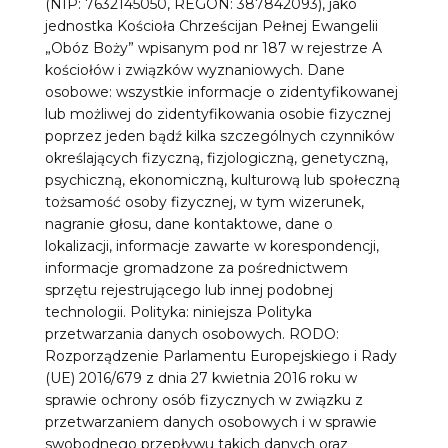
(NIP: 7632145050, REGON: 387842093), jako
jednostka Kościoła Chrześcijan Pełnej Ewangelii
„Obóz Boży” wpisanym pod nr 187 w rejestrze A
kościołów i związków wyznaniowych. Dane
osobowe: wszystkie informacje o zidentyfikowanej
lub możliwej do zidentyfikowania osobie fizycznej
poprzez jeden bądź kilka szczególnych czynników
określających fizyczną, fizjologiczną, genetyczną,
psychiczną, ekonomiczną, kulturową lub społeczną
tożsamość osoby fizycznej, w tym wizerunek,
nagranie głosu, dane kontaktowe, dane o
lokalizacji, informacje zawarte w korespondencji,
informacje gromadzone za pośrednictwem
sprzętu rejestrującego lub innej podobnej
technologii. Polityka: niniejsza Polityka
przetwarzania danych osobowych. RODO:
Rozporządzenie Parlamentu Europejskiego i Rady
(UE) 2016/679 z dnia 27 kwietnia 2016 roku w
sprawie ochrony osób fizycznych w związku z
przetwarzaniem danych osobowych i w sprawie
swobodnego przepływu takich danych oraz