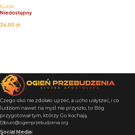
Kubki
Niedostępny
34,00
zł
CZYTAJ WIĘCEJ
Czego oko nie zdołało ujrzeć, a ucho usłyszeć, i co
ludziom nawet na myśl nie przyszło, to Bóg
przygotował tym, którzy Go kochają.
biuro@ogienprzebudzenia.org
Social Media:
Facebook