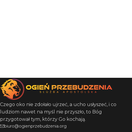
Czego oko nie zdołało ujrzeć, a ucho usłyszeć, i co
ludziom nawet na myśl nie przyszło, to Bóg
przygotował tym, którzy Go kochają.
biuro@ogienprzebudzenia.org