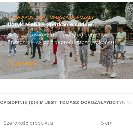
MISJA APOSTOŁA TOMASZA DOROŻAŁY
Dotyk Nieba - Spotkanie cudów
Bądź uzdrowiony, uwolniony od demonów.
Zniszcz lęk, wyjdź z depresji i zacznij w końcu
żyć!
Dotyk nieba
OPIS
OPINIE (0)
KIM JEST TOMASZ DOROŻAŁA?
DOTYK NI
Szerokość produktu
5 cm