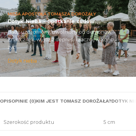
MISJA APOSTOŁA TOMASZA DOROŻAŁY
Dotyk Nieba - Spotkanie cudów
Bądź uzdrowiony, uwolniony od demonów.
Zniszcz lęk, wyjdź z depresji i zacznij w końcu
żyć!
Dotyk nieba
OPIS
OPINIE (0)
KIM JEST TOMASZ DOROŻAŁA?
DOTYK NI
Szerokość produktu
5 cm