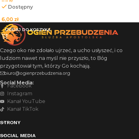
Inne
Dostępny
6,00
zł
DODAJ DO KOSZYKA
Czego oko nie zdołało ujrzeć, a ucho usłyszeć, i co
ludziom nawet na myśl nie przyszło, to Bóg
przygotował tym, którzy Go kochają.
biuro@ogienprzebudzenia.org
Social Media:
Facebook
Instagram
Kanał YouTube
Kanał TikTok
STRONY
SOCIAL MEDIA