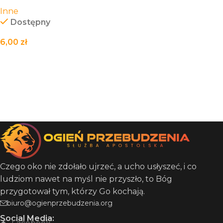
21cm
Inne
Dostępny
6,00
zł
DODAJ DO KOSZYKA
Czego oko nie zdołało ujrzeć, a ucho usłyszeć, i co
ludziom nawet na myśl nie przyszło, to Bóg
przygotował tym, którzy Go kochają.
biuro@ogienprzebudzenia.org
Social Media: