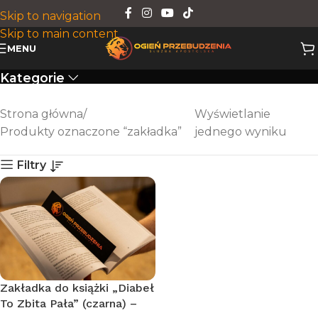
Skip to navigation
Skip to main content
zakładka
MENU
Kategorie
Strona główna
Wyświetlanie
Produkty oznaczone “zakładka”
jednego wyniku
Filtry
Zakładka do książki „Diabeł
To Zbita Pała” (czarna) –