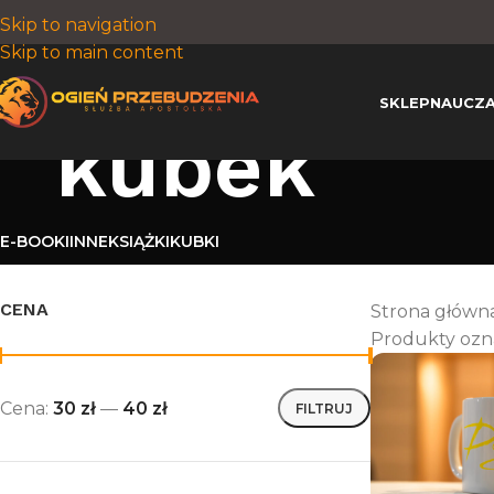
Skip to navigation
Skip to main content
SKLEP
NAUCZA
kubek
E-BOOKI
INNE
KSIĄŻKI
KUBKI
CENA
Strona główn
Produkty ozn
Cena:
30 zł
—
40 zł
FILTRUJ