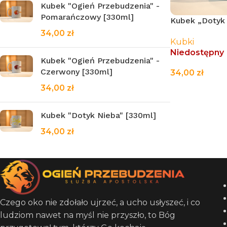
Kubek "Ogień Przebudzenia" -
Pomarańczowy [330ml]
Kubek „Dotyk 
34,00
zł
Kubki
Niedostępny
Kubek "Ogień Przebudzenia" -
Czerwony [330ml]
34,00
zł
34,00
zł
CZYTAJ WIĘC
Kubek "Dotyk Nieba" [330ml]
34,00
zł
Czego oko nie zdołało ujrzeć, a ucho usłyszeć, i co
ludziom nawet na myśl nie przyszło, to Bóg