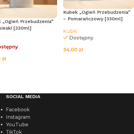
Kubek „Ogień Przebudzenia”
– Pomarańczowy [330ml]
 „Ogień Przebudzenia”
bieski [330ml]
Kubki
Dostępny
i
ostępny
34,00
zł
0
zł
DODAJ DO KOSZYKA
TAJ WIĘCEJ
SOCIAL MEDIA
Facebook
Instagram
YouTube
TikTok