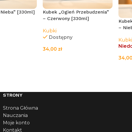
Nieba” [330ml]
Kubek „Ogień Przebudzenia”
– Czerwony [330ml]
Kubek
– Nie
Kubki
Dostępny
Kubk
Nied
34,00
zł
EJ
34,0
DODAJ DO KOSZYKA
CZY
STRONY
Strona Główna
Nauczania
Moje konto
Kontakt