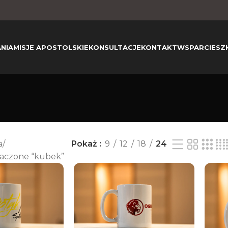
NIA
MISJE APOSTOLSKIE
KONSULTACJE
KONTAKT
WSPARCIE
SZ
a
Pokaż
9
12
18
24
aczone “kubek”